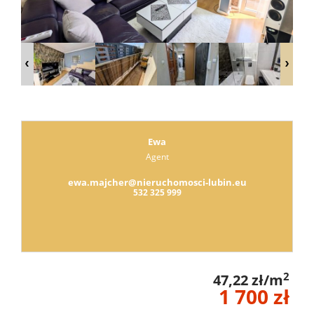
Lokale
Hale
Obiekty
Ewa
Agent
Leaflet
|
©
OpenStreetMap
contributors
ADRES
ewa.majcher@nieruchomosci-lubin.eu
532 325 999
BIURA
2
KONTAK
47,22 zł/m
1 700 zł