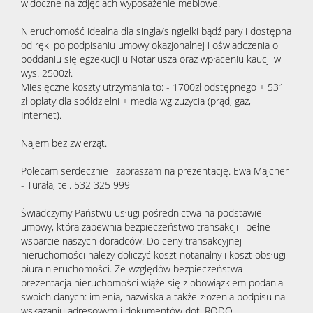
widoczne na zdjęciach wyposażenie meblowe.
Nieruchomość idealna dla singla/singielki bądź pary i dostępna
od ręki po podpisaniu umowy okazjonalnej i oświadczenia o
poddaniu się egzekucji u Notariusza oraz wpłaceniu kaucji w
wys. 2500zł.
Miesięczne koszty utrzymania to: - 1700zł odstępnego + 531
zł opłaty dla spółdzielni + media wg zużycia (prąd, gaz,
Internet).
Najem bez zwierząt.
Polecam serdecznie i zapraszam na prezentację. Ewa Majcher
- Turała, tel. 532 325 999
Świadczymy Państwu usługi pośrednictwa na podstawie
umowy, która zapewnia bezpieczeństwo transakcji i pełne
wsparcie naszych doradców. Do ceny transakcyjnej
nieruchomości należy doliczyć koszt notarialny i koszt obsługi
biura nieruchomości. Ze względów bezpieczeństwa
prezentacja nieruchomości wiąże się z obowiązkiem podania
swoich danych: imienia, nazwiska a także złożenia podpisu na
wskazaniu adresowym i dokumentów dot. RODO