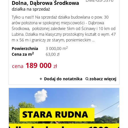
DME-GS-5376
Dolna,
Dąbrowa Środkowa
działka na sprzedaż
Tylko u nas!!! Na sprzedaż działka budowlana o pow. 30
arów położona w spokojnej miejscowości - Dąbrowa
Środkowa, położonej zaledwie 5km od Ścinawy i 10 km od
Lubina. Działka ma klasyczny prostokątny kształt o wym. 47
m x 56 m i graniczy ze starym, poniemieckim ...
2
Powierzchnia
3 000,00 m
2
Cena za m
63,00 zł
189 000
cena
zł
Dodaj do notatnika
zobacz więcej