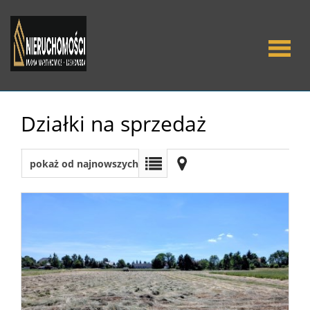
O Nas
Działki na sprzedaż
Oferty
pokaż od najnowszych
Mieszka
Domy
Dzialki