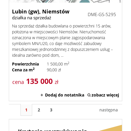
Lubin (gw),
Niemstów
DME-GS-5295
działka na sprzedaż
Na sprzedaż działka budowlana o powierzchni 15 arów,
położona w miejscowości Niemstów. Nieruchomość
oznaczona w miejscowym planie zagospodarowania
symbolem MN/U20, co daje możliwość zabudowy
mieszkaniowej jednorodzinnej z dopuszczeniem usług –
idealna zarówno pod dom, ...
2
Powierzchnia
1 500,00 m
2
Cena za m
90,00 zł
135 000
cena
zł
Dodaj do notatnika
zobacz więcej
1
2
3
następna