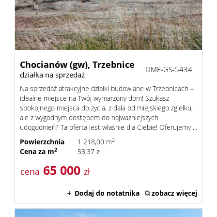
Lokale
Hale
Chocianów (gw),
Trzebnice
DME-GS-5434
działka na sprzedaż
Na sprzedaż atrakcyjne działki budowlane w Trzebnicach –
Obiekty
idealne miejsce na Twój wymarzony dom! Szukasz
spokojnego miejsca do życia, z dala od miejskiego zgiełku,
ale z wygodnym dostępem do najważniejszych
ADRES
udogodnień? Ta oferta jest właśnie dla Ciebie! Oferujemy ...
2
Powierzchnia
1 218,00 m
2
Cena za m
53,37 zł
BIURA
65 000
cena
zł
KONTAK
Dodaj do notatnika
zobacz więcej