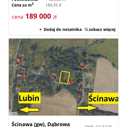
2
Cena za m
184,39 zł
189 000
cena
zł
Dodaj do notatnika
zobacz więcej
Ścinawa (gw),
Dąbrowa