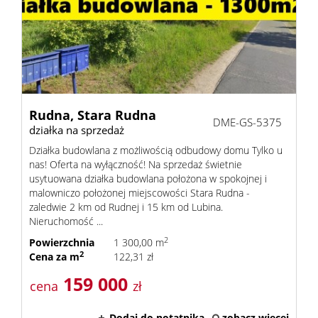
Rudna,
Stara Rudna
DME-GS-5375
działka na sprzedaż
Działka budowlana z możliwością odbudowy domu Tylko u
nas! Oferta na wyłączność! Na sprzedaż świetnie
usytuowana działka budowlana położona w spokojnej i
malowniczo położonej miejscowości Stara Rudna -
zaledwie 2 km od Rudnej i 15 km od Lubina.
Nieruchomość ...
2
Powierzchnia
1 300,00 m
2
Cena za m
122,31 zł
159 000
cena
zł
Dodaj do notatnika
zobacz więcej