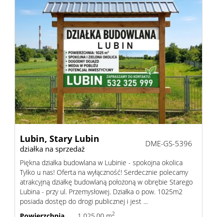
Kalkula
kosztów
RODO
Lubin,
Stary Lubin
DME-GS-5396
działka na sprzedaż
Piękna działka budowlana w Lubinie - spokojna okolica
Tylko u nas! Oferta na wyłączność! Serdecznie polecamy
atrakcyjną działkę budowlaną położoną w obrębie Starego
Lubina - przy ul. Przemysłowej. Działka o pow. 1025m2
posiada dostęp do drogi publicznej i jest ...
2
Powierzchnia
1 025,00 m