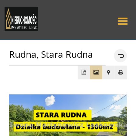
O Nas
Rudna,
Stara Rudna
Oferty
Mieszka
+
−
Domy
Dzialki