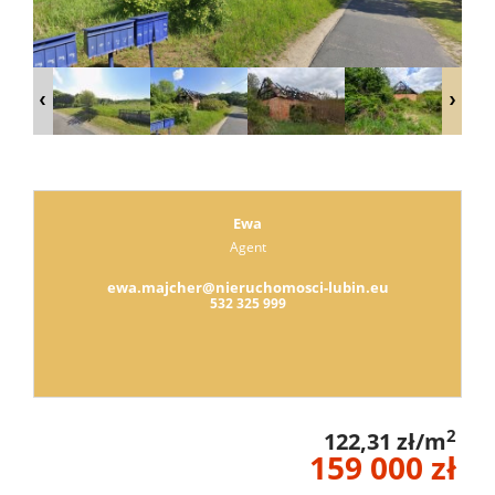
Lokale
Hale
Obiekty
Ewa
Agent
Leaflet
|
©
OpenStreetMap
contributors
ADRES
ewa.majcher@nieruchomosci-lubin.eu
532 325 999
BIURA
2
KONTAK
122,31 zł/m
159 000 zł