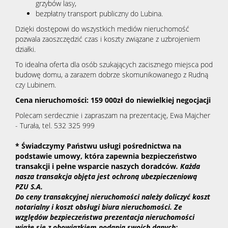
grzybów lasy,
bezpłatny transport publiczny do Lubina.
Dzięki dostępowi do wszystkich mediów nieruchomość
pozwala zaoszczędzić czas i koszty związane z uzbrojeniem
działki.
To idealna oferta dla osób szukających zacisznego miejsca pod
budowę domu, a zarazem dobrze skomunikowanego z Rudną
czy Lubinem.
Cena nieruchomości: 159 000zł do niewielkiej negocjacji
Polecam serdecznie i zapraszam na prezentację, Ewa Majcher
- Turała, tel. 532 325 999
* Świadczymy Państwu usługi pośrednictwa na
podsta
wie umowy, która zapewnia bezpieczeństwo
transakcji i pełne wsparcie naszych doradców
.
Każda
nasza transakcja objęta jest ochroną ubezpieczeniową
PZU S.A.
D
o ceny transakcyjnej nieruchomości należy doliczyć koszt
notarialny i koszt obsługi biura nieruchomości. Ze
względów bezpieczeństwa prezentacja nieruchomości
wiąże się z obowiązkiem podania swoich danych: