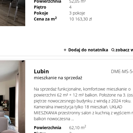
2
Powierzchnia
52,05 m
Piętro
4
Pokoje
3 pokoje
2
Cena za m
10 163,30 zł
Dodaj do notatnika
zobacz w
Lubin
DME-MS-5
mieszkanie na sprzedaż
Na sprzedaż funkcjonalne, komfortowe mieszkanie o
powierzchni 62 m² + 12 m² balkon. Położone na 3. (os
piętrze nowoczesnego budynku z windą z 2024 roku.
Kameralna inwestycja tylko 18 mieszkań. UKŁAD
MIESZKANIA przestronny salon z kuchnią z wyjściem 
balkon nowoczesna ...
2
Powierzchnia
62,10 m