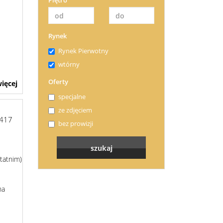
Piętro
Rynek
Rynek Pierwotny
wtórny
Oferty
ięcej
specjalne
ze zdjęciem
417
bez prowizji
tatnim)
na