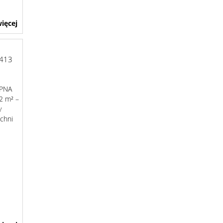
ięcej
413
ĘPNA
2 m² –
y
zchni