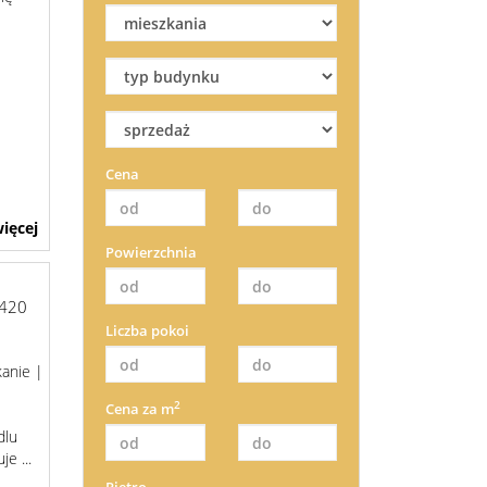
Cena
ięcej
Powierzchnia
420
Liczba pokoi
anie |
2
Cena za m
dlu
e ...