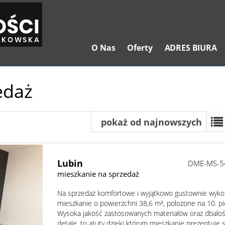
O Nas
Oferty
ADRES BIURA
edaż
pokaż od najnowszych
Lubin
DME-MS-5
mieszkanie na sprzedaż
Na sprzedaż komfortowe i wyjątkowo gustownie wyk
mieszkanie o powierzchni 38,6 m², położone na 10. pi
Wysoka jakość zastosowanych materiałów oraz dbało
detale, to atuty dzięki którym mieszkanie prezentuje 