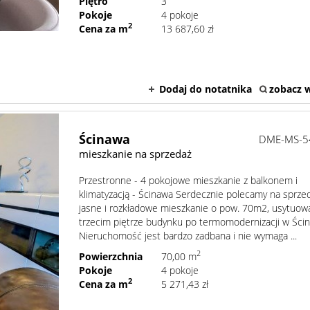
Piętro
3
Pokoje
4 pokoje
2
Cena za m
13 687,60 zł
Dodaj do notatnika
zobacz w
Ścinawa
DME-MS-5
mieszkanie na sprzedaż
Przestronne - 4 pokojowe mieszkanie z balkonem i
klimatyzacją - Ścinawa Serdecznie polecamy na sprze
jasne i rozkładowe mieszkanie o pow. 70m2, usytuow
trzecim piętrze budynku po termomodernizacji w Ścin
Nieruchomość jest bardzo zadbana i nie wymaga ...
2
Powierzchnia
70,00 m
Pokoje
4 pokoje
2
Cena za m
5 271,43 zł