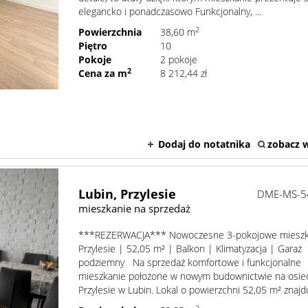
elegancko i ponadczasowo Funkcjonalny, ...
2
Powierzchnia
38,60 m
Piętro
10
Pokoje
2 pokoje
2
Cena za m
8 212,44 zł
Dodaj do notatnika
zobacz w
Lubin,
Przylesie
DME-MS-5
mieszkanie na sprzedaż
***REZERWACJA*** Nowoczesne 3-pokojowe mieszk
Przylesie | 52,05 m² | Balkon | Klimatyzacja | Garaż
podziemny Na sprzedaż komfortowe i funkcjonalne
mieszkanie położone w nowym budownictwie na osie
Przylesie w Lubin. Lokal o powierzchni 52,05 m² znajduj