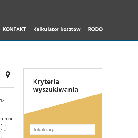
KONTAKT
Kalkulator kosztów
RODO
Kryteria
wyszukiwania
421
ończone
ętrze.
ść o
się