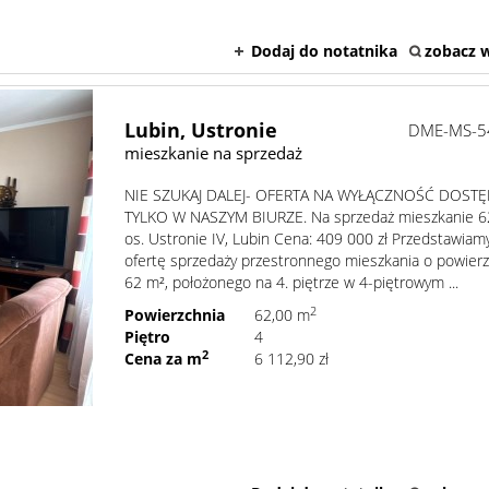
Dodaj do notatnika
zobacz w
Lubin,
Ustronie
DME-MS-5
mieszkanie na sprzedaż
NIE SZUKAJ DALEJ- OFERTA NA WYŁĄCZNOŚĆ DOST
TYLKO W NASZYM BIURZE. Na sprzedaż mieszkanie 6
os. Ustronie IV, Lubin Cena: 409 000 zł Przedstawiam
ofertę sprzedaży przestronnego mieszkania o powier
62 m², położonego na 4. piętrze w 4-piętrowym ...
2
Powierzchnia
62,00 m
Piętro
4
2
Cena za m
6 112,90 zł