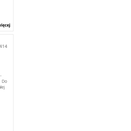
ięcej
414
-
. Do
łej