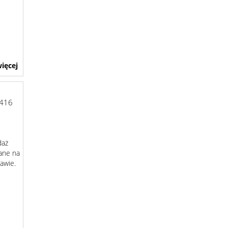
ięcej
416
daż
ane na
awie.