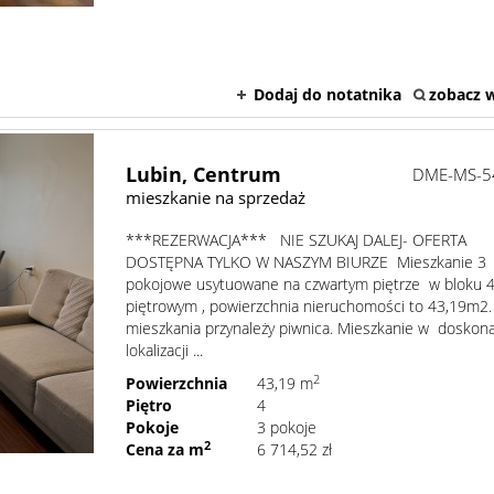
Dodaj do notatnika
zobacz w
Lubin,
Centrum
DME-MS-5
mieszkanie na sprzedaż
***REZERWACJA*** NIE SZUKAJ DALEJ- OFERTA
DOSTĘPNA TYLKO W NASZYM BIURZE Mieszkanie 3
pokojowe usytuowane na czwartym piętrze w bloku 4
piętrowym , powierzchnia nieruchomości to 43,19m2
mieszkania przynależy piwnica. Mieszkanie w doskona
lokalizacji ...
2
Powierzchnia
43,19 m
Piętro
4
Pokoje
3 pokoje
2
Cena za m
6 714,52 zł