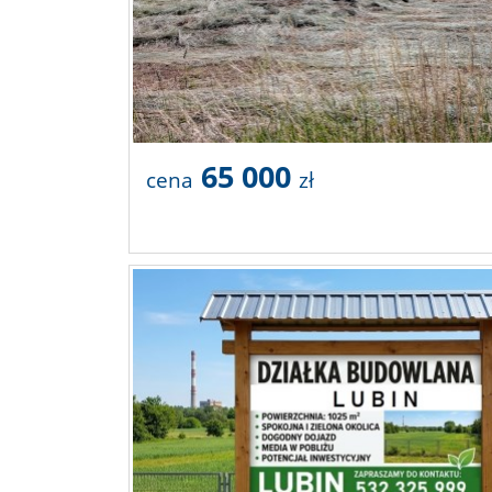
65 000
cena
zł