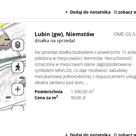
Dodaj do notatnika
zobacz w
Lubin (gw),
Niemstów
DME-GS-5
działka na sprzedaż
Na sprzedaż działka budowlana o powierzchni 15 arów
położona w miejscowości Niemstów. Nieruchomość
oznaczona w miejscowym planie zagospodarowania
symbolem MN/U20, co daje możliwość zabudowy
mieszkaniowej jednorodzinnej z dopuszczeniem usług
idealna zarówno pod dom, ...
2
Powierzchnia
1 500,00 m
2
Cena za m
90,00 zł
Dodaj do notatnika
zobacz w