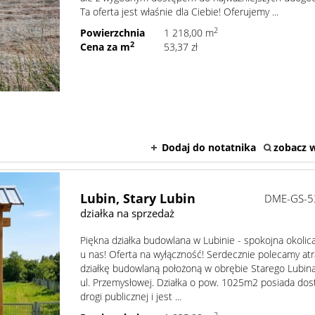
Ta oferta jest właśnie dla Ciebie! Oferujemy ...
2
Powierzchnia
1 218,00 m
2
Cena za m
53,37 zł
Dodaj do notatnika
zobacz w
Lubin,
Stary Lubin
DME-GS-5
działka na sprzedaż
Piękna działka budowlana w Lubinie - spokojna okolica
u nas! Oferta na wyłączność! Serdecznie polecamy atr
działkę budowlaną położoną w obrębie Starego Lubina
ul. Przemysłowej. Działka o pow. 1025m2 posiada do
drogi publicznej i jest ...