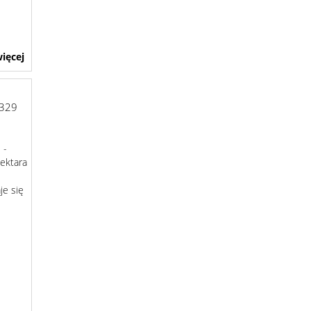
ięcej
329
 -
hektara
je się