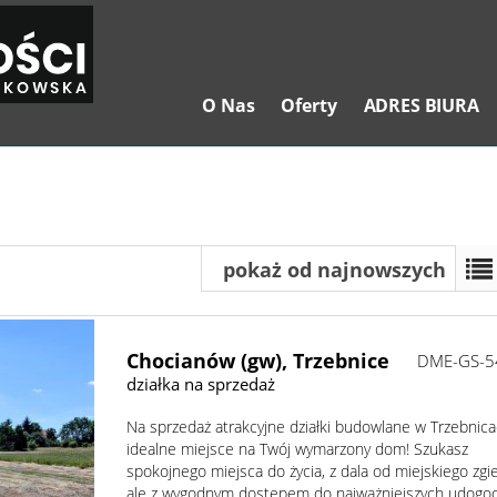
O Nas
Oferty
ADRES BIURA
pokaż od najnowszych
Chocianów (gw),
Trzebnice
DME-GS-5
działka na sprzedaż
Na sprzedaż atrakcyjne działki budowlane w Trzebnica
idealne miejsce na Twój wymarzony dom! Szukasz
spokojnego miejsca do życia, z dala od miejskiego zgie
ale z wygodnym dostępem do najważniejszych udogo