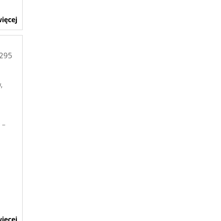
ięcej
295
,
 –
ięcej