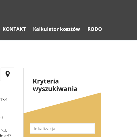
KONTAKT
Kalkulator kosztów
RODO
Kryteria
wyszukiwania
434
ch –
łku,
dnień?