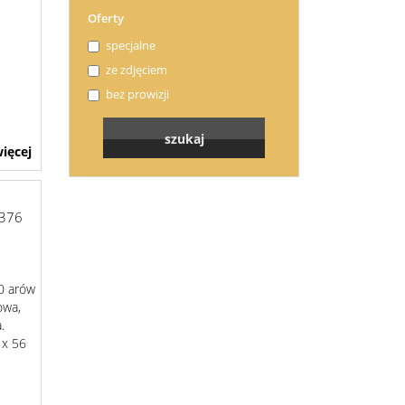
Oferty
specjalne
ze zdjęciem
bez prowizji
ięcej
376
30 arów
kowa,
.
 x 56