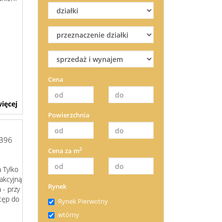
Cena
ięcej
Powierzchnia
396
2
Cena za m
 Tylko
akcyjną
Rynek
 - przy
stęp do
Rynek Pierwotny
wtórny