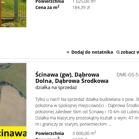
2
Powierzchnia
1 025,00 m
2
Cena za m
184,39 zł
Dodaj do notatnika
zobacz w
Ścinawa (gw),
Dąbrowa
DME-GS-5
Dolna,
Dąbrowa Środkowa
działka na sprzedaż
Tylko u nas!!! Na sprzedaż działka budowlana o pow. 
położona w spokojnej miejscowości - Dąbrowa Środ
położonej zaledwie 5km od Ścinawy i 10 km od Lubina
Działka ma klasyczny prostokątny kształt o wym. 47 m
m i graniczy ze starym, poniemieckim ...
2
Powierzchnia
3 000,00 m
2