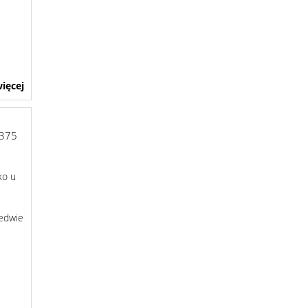
ięcej
375
ko u
i
ledwie