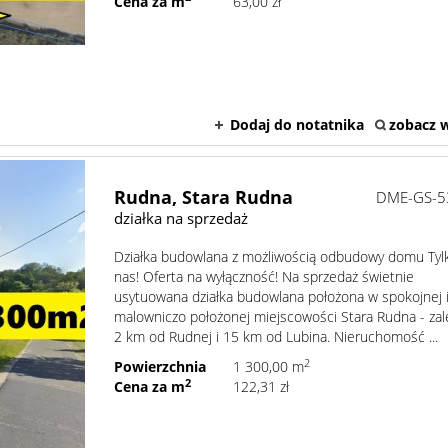
Cena za m
63,00 zł
Dodaj do notatnika
zobacz w
Rudna,
Stara Rudna
DME-GS-5
działka na sprzedaż
Działka budowlana z możliwością odbudowy domu Tyl
nas! Oferta na wyłączność! Na sprzedaż świetnie
usytuowana działka budowlana położona w spokojnej 
malowniczo położonej miejscowości Stara Rudna - za
2 km od Rudnej i 15 km od Lubina. Nieruchomość ...
2
Powierzchnia
1 300,00 m
2
Cena za m
122,31 zł