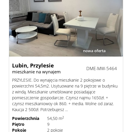
nowa oferta
Lubin,
Przylesie
DME-MW-5464
mieszkanie na wynajem
PRZYLESIE. Do wynajęcia mieszkanie 2 pokojowe o
powierzchni 54,5m2. Usytuowane na 9 piętrze w budynku
z windą. Mieszkanie umeblowane posiadające
pomieszczenie gospodarcze. Czynsz najmu 1650zł. +
czynsz mieszkaniowoy ok 860. + media. Wolne od zaraz.
Kaucja 2 500zł. Potrzebujesz ...
2
Powierzchnia
54,50 m
Piętro
9
Pokoje
2 pokoje