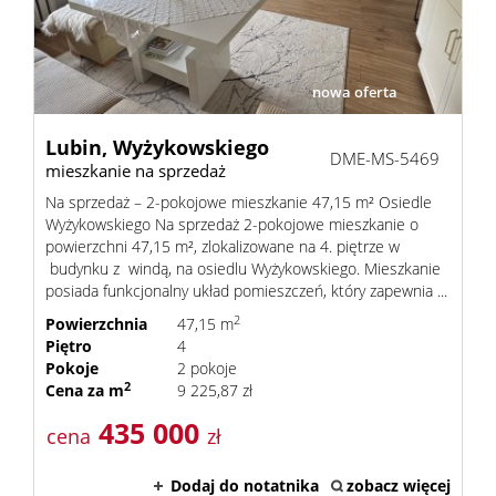
Lokale
nowa oferta
Hale
Lubin,
Wyżykowskiego
DME-MS-5469
mieszkanie na sprzedaż
Na sprzedaż – 2-pokojowe mieszkanie 47,15 m² Osiedle
Obiekty
Wyżykowskiego Na sprzedaż 2-pokojowe mieszkanie o
powierzchni 47,15 m², zlokalizowane na 4. piętrze w
budynku z windą, na osiedlu Wyżykowskiego. Mieszkanie
ADRES
posiada funkcjonalny układ pomieszczeń, który zapewnia ...
2
Powierzchnia
47,15 m
Piętro
4
BIURA
Pokoje
2 pokoje
2
Cena za m
9 225,87 zł
435 000
cena
zł
KONTAK
Dodaj do notatnika
zobacz więcej