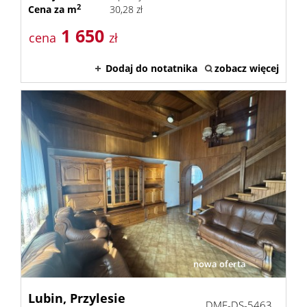
2
Cena za m
30,28 zł
1 650
cena
zł
Dodaj do notatnika
zobacz więcej
nowa oferta
Lubin,
Przylesie
DME-DS-5463