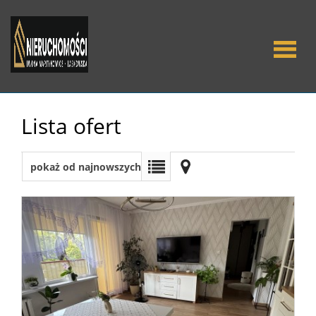
O Nas
Lista ofert
Oferty
pokaż od najnowszych
Mieszka
Domy
Dzialki