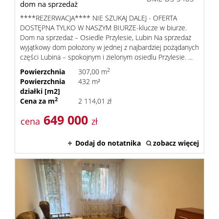
dom na sprzedaż
****REZERWACJA**** NIE SZUKAJ DALEJ - OFERTA
DOSTĘPNA TYLKO W NASZYM BIURZE-klucze w biurze.
Dom na sprzedaż – Osiedle Przylesie, Lubin Na sprzedaż
wyjątkowy dom położony w jednej z najbardziej pożądanych
części Lubina – spokojnym i zielonym osiedlu Przylesie. ...
2
Powierzchnia
307,00 m
Powierzchnia
432 m²
działki [m2]
2
Cena za m
2 114,01 zł
649 000
cena
zł
Dodaj do notatnika
zobacz więcej