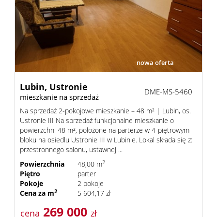
nowa oferta
Lubin,
Ustronie
DME-MS-5460
mieszkanie na sprzedaż
Na sprzedaż 2-pokojowe mieszkanie – 48 m² | Lubin, os.
Ustronie III Na sprzedaż funkcjonalne mieszkanie o
powierzchni 48 m², położone na parterze w 4-piętrowym
bloku na osiedlu Ustronie III w Lubinie. Lokal składa się z:
przestronnego salonu, ustawnej ...
2
Powierzchnia
48,00 m
Piętro
parter
Pokoje
2 pokoje
2
Cena za m
5 604,17 zł
269 000
cena
zł