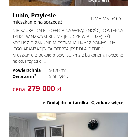
nowa oferta
Lubin,
Przylesie
DME-MS-5465
mieszkanie na sprzedaż
NIE SZUKAJ DALEJ -OFERTA NA WYŁĄCZNOŚĆ, DOSTĘPNA
TYLKO W NASZYM BIURZE (KLUCZE W BIURZE) JEŚLI
MYSLISZ O ZAKUPIE MIESZKANIA I MASZ POMYSŁ NA
JEGO ARANŻACJĘ- TA OFERTA JEST DLA CIEBIE !
Mieszkanie 2 pokoje o pow. 50,7m2 z balkonem. Położone
na os. Przylesie, ...
2
Powierzchnia
50,70 m
2
Cena za m
5 502,96 zł
279 000
cena
zł
Dodaj do notatnika
zobacz więcej