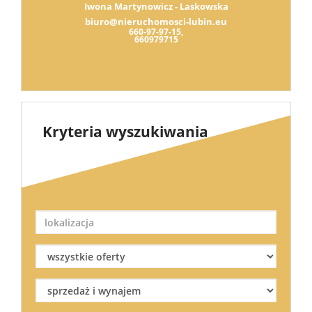
Iwona Martynowicz - Laskowska
biuro@nieruchomosci-lubin.eu
660-97-97-15,
660979715
Kryteria wyszukiwania