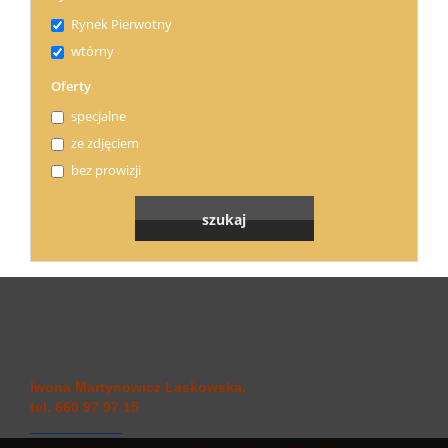
Rynek Pierwotny
wtórny
Oferty
specjalne
ze zdjęciem
bez prowizji
Iwona Martynowicz Laskowska,
tel. 660 97 97 15
Nieruchomości Iwona Martynowicz Laskowska Piotr