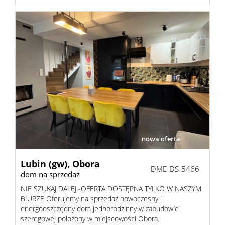
Kalkula
kosztów
RODO
nowa oferta
Lubin (gw),
Obora
DME-DS-5466
dom na sprzedaż
NIE SZUKAJ DALEJ -OFERTA DOSTĘPNA TYLKO W NASZYM
BIURZE Oferujemy na sprzedaż nowoczesny i
energooszczędny dom jednorodzinny w zabudowie
szeregowej położony w miejscowości Obora.