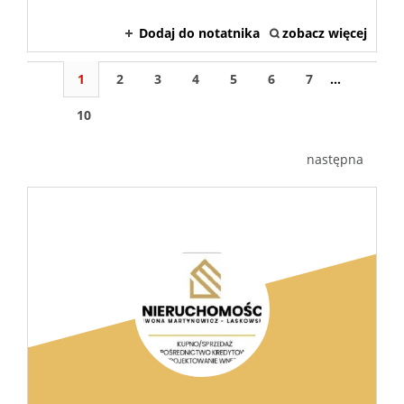
Dodaj do notatnika
zobacz więcej
1
2
3
4
5
6
7
...
10
następna